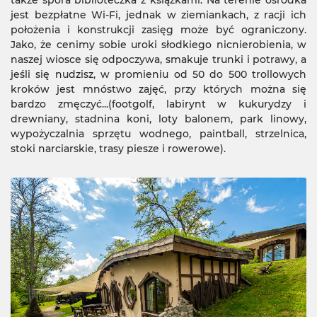
także spora biblioteczka z książkami. Na terenie ośrodka
jest bezpłatne Wi-Fi, jednak w ziemiankach, z racji ich
położenia i konstrukcji zasięg może być ograniczony.
Jako, że cenimy sobie uroki słodkiego nicnierobienia, w
naszej wiosce się odpoczywa, smakuje trunki i potrawy, a
jeśli się nudzisz, w promieniu od 50 do 500 trollowych
kroków jest mnóstwo zajęć, przy których można się
bardzo zmęczyć...(footgolf, labirynt w kukurydzy i
drewniany, stadnina koni, loty balonem, park linowy,
wypożyczalnia sprzętu wodnego, paintball, strzelnica,
stoki narciarskie, trasy piesze i rowerowe).