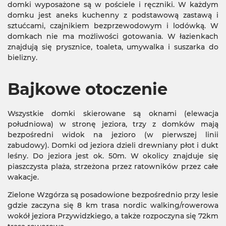
domki wyposażone są w pościele i ręczniki. W każdym
domku jest aneks kuchenny z podstawową zastawą i
sztućcami, czajnikiem bezprzewodowym i lodówką. W
domkach nie ma możliwości gotowania. W łazienkach
znajdują się prysznice, toaleta, umywalka i suszarka do
bielizny.
Bajkowe otoczenie
Wszystkie domki skierowane są oknami (elewacja
południowa) w stronę jeziora, trzy z domków mają
bezpośredni widok na jezioro (w pierwszej linii
zabudowy). Domki od jeziora dzieli drewniany płot i dukt
leśny. Do jeziora jest ok. 50m. W okolicy znajduje się
piaszczysta plaża, strzeżona przez ratowników przez całe
wakacje.
Zielone Wzgórza są posadowione bezpośrednio przy lesie
gdzie zaczyna się 8 km trasa nordic walking/rowerowa
wokół jeziora Przywidzkiego, a także rozpoczyna się 72km