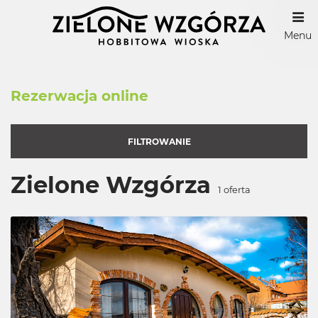
Menu
Rezerwacja online
FILTROWANIE
Zielone Wzgórza
1
oferta