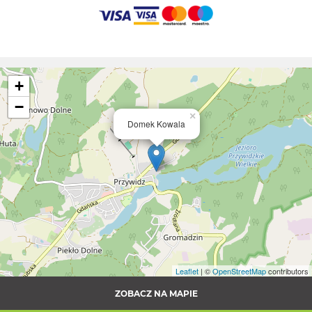
+
−
×
Domek Kowala
Leaflet
| ©
OpenStreetMap
contributors
ZOBACZ NA MAPIE