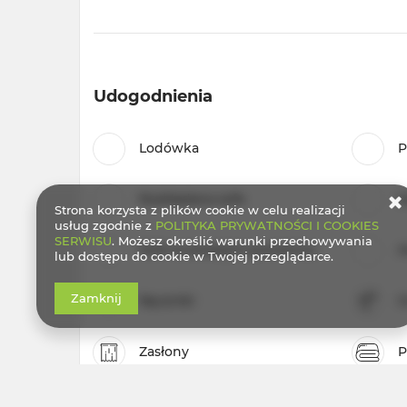
Udogodnienia
Lodówka
P
Rozkładana sofa
S
Strona korzysta z plików cookie w celu realizacji
usług zgodnie z
POLITYKA PRYWATNOŚCI I COOKIES
SERWISU
. Możesz określić warunki przechowywania
Stół na świeżym powietrzu
A
lub dostępu do cookie w Twojej przeglądarce.
Zamknij
Ręczniki
G
Zasłony
P
Mydło
P