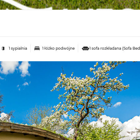
1 sypialnia
1 łóżko podwójne
1 sofa rozkładana (Sofa Bed