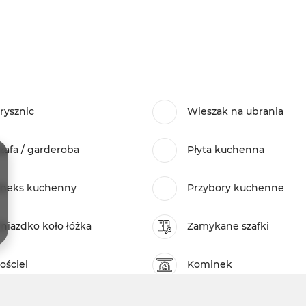
rysznic
Wieszak na ubrania
zafa / garderoba
Płyta kuchenna
neks kuchenny
Przybory kuchenne
niazdko koło łóżka
Zamykane szafki
ościel
Kominek
apier toaletowy
Parking