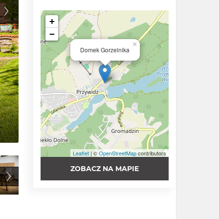
+
−
×
Domek Gorzelnika
Leaflet
| ©
OpenStreetMap
contributors
ZOBACZ NA MAPIE