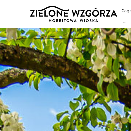
Page
...