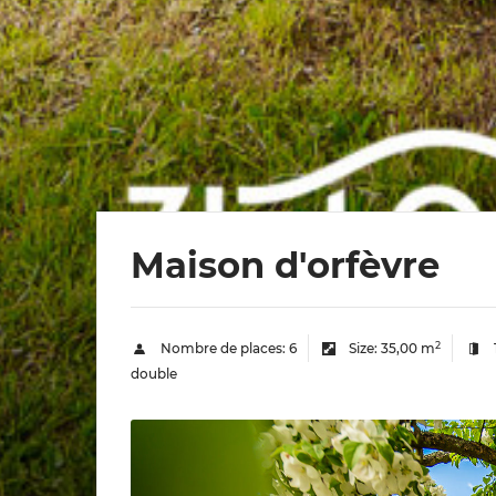
Maison d'orfèvre
2
Nombre de places:
6
Size:
35,00 m
double