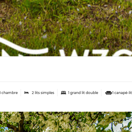
1 chambre
2 lits simples
1 grand lit double
1 canapé-lit