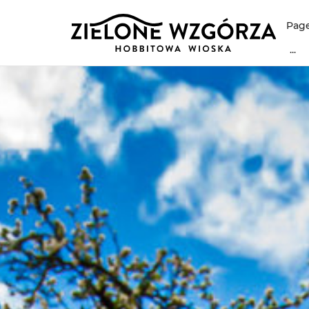
Page
...